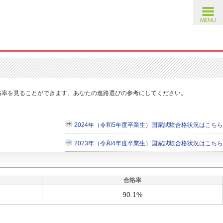
toggl
navig
格率を見ることができます。あなたの進路選びの参考にしてください。
2024年（令和5年度卒業生）国家試験合格状況はこちら
2023年（令和4年度卒業生）国家試験合格状況はこちら
合格率
90.1%